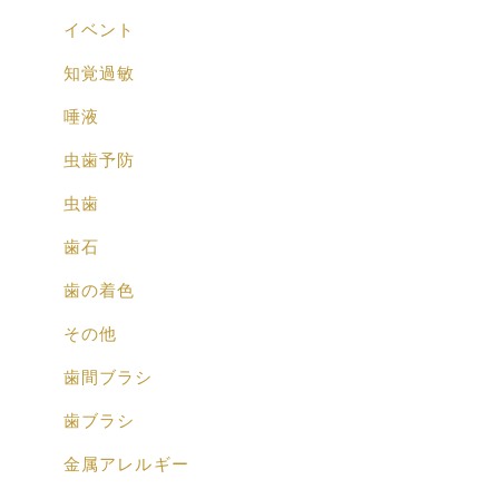
イベント
知覚過敏
唾液
虫歯予防
虫歯
歯石
歯の着色
その他
歯間ブラシ
歯ブラシ
金属アレルギー