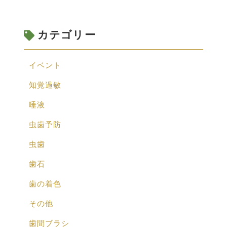
カテゴリー
イベント
知覚過敏
唾液
虫歯予防
虫歯
歯石
歯の着色
その他
歯間ブラシ